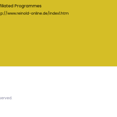
filiated Programmes
tp://www.reinold-online.de/index1.htm
served.