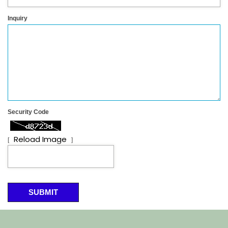
Inquiry
Security Code
Reload Image
[
]